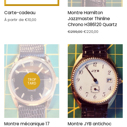
Carte-cadeau
Montre Hamilton
Jazzmaster Thinline
À partir de €10,00
Chrono H386120 Quartz
Prix
€299,00
Prix
€220,00
régulier
réduit
TROP
TARD
Montre mécanique 17
Montre JYB antichoc