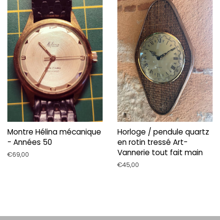
Montre Hélina mécanique
Horloge / pendule quartz
- Années 50
en rotin tressé Art-
Vannerie tout fait main
Prix
€69,00
régulier
Prix
€45,00
régulier