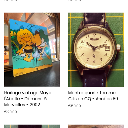
régulier
régulier
Horloge vintage Maya
Montre quartz femme
l'Abeille - Démons &
Citizen CQ - Années 80.
Merveilles - 2002
Prix
€59,00
régulier
Prix
€29,00
régulier