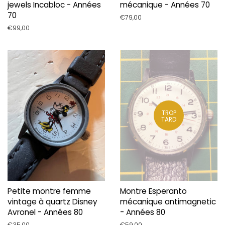
jewels Incabloc - Années
mécanique - Années 70
70
Prix
€79,00
régulier
Prix
€99,00
régulier
TROP
TARD
Petite montre femme
Montre Esperanto
vintage à quartz Disney
mécanique antimagnetic
Avronel - Années 80
- Années 80
Prix
€35,00
Prix
€59,00