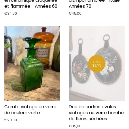
en céramique craquelée
d'Empoli ambrée - Italie -
et flammée - Années 60
Années 70
Prix
€34,00
Prix
€45,00
régulier
régulier
TROP
TARD
Carafe vintage en verre
Duo de cadres ovales
de couleur verte
vintages au verre bombé
de fleurs séchées
Prix
€29,00
régulier
Prix
€39,00