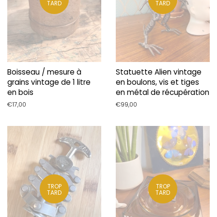
TARD
TARD
Boisseau / mesure à
Statuette Alien vintage
grains vintage de 1 litre
en boulons, vis et tiges
en bois
en métal de récupération
Prix
€17,00
Prix
€99,00
régulier
régulier
TROP
TROP
TARD
TARD