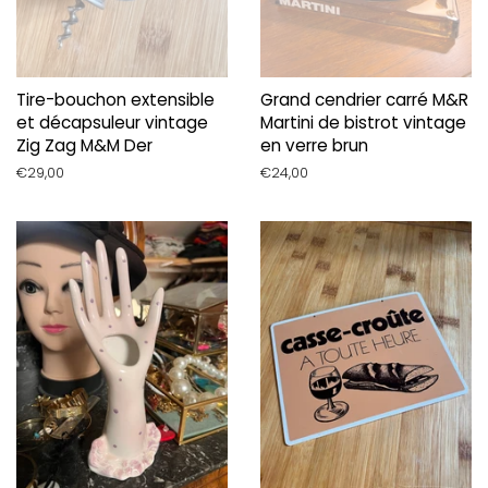
Tire-bouchon extensible
Grand cendrier carré M&R
et décapsuleur vintage
Martini de bistrot vintage
Zig Zag M&M Der
en verre brun
Prix
€29,00
Prix
€24,00
régulier
régulier