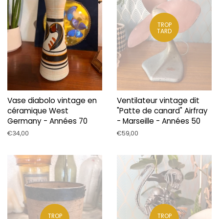
TROP
TARD
Vase diabolo vintage en
Ventilateur vintage dit
céramique West
"Patte de canard" Airfray
Germany - Années 70
- Marseille - Années 50
Prix
€34,00
Prix
€59,00
régulier
régulier
TROP
TROP