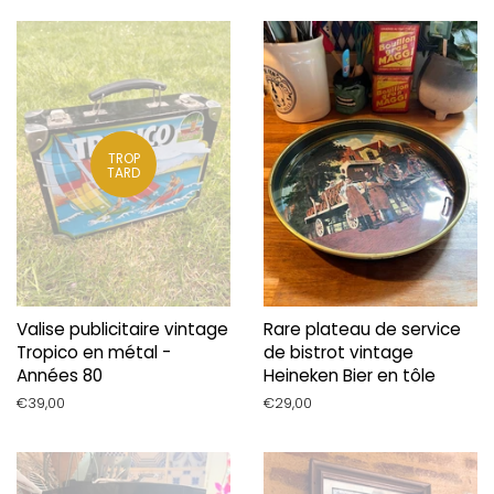
TROP
TARD
Valise publicitaire vintage
Rare plateau de service
Tropico en métal -
de bistrot vintage
Années 80
Heineken Bier en tôle
Prix
€39,00
Prix
€29,00
régulier
régulier