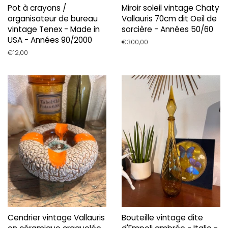
Pot à crayons /
Miroir soleil vintage Chaty
organisateur de bureau
Vallauris 70cm dit Oeil de
vintage Tenex - Made in
sorcière - Années 50/60
USA - Années 90/2000
Prix
€300,00
régulier
Prix
€12,00
régulier
Cendrier vintage Vallauris
Bouteille vintage dite