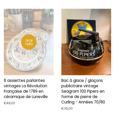
régulier
TROP
TARD
6 assiettes parlantes
Bac à glace / glaçons
vintages La Révolution
publicitaire vintage
Française de 1789 en
Seagram 100 Pipers en
céramique de Luneville
forme de pierre de
Curling - Années 70/80
Prix
€49,00
régulier
Prix
€35,00
régulier