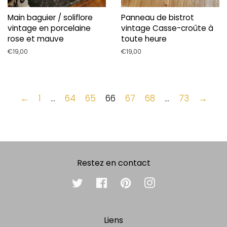
Main baguier / soliflore
Panneau de bistrot
vintage en porcelaine
vintage Casse-croûte à
rose et mauve
toute heure
Prix
€19,00
Prix
€19,00
régulier
régulier
←
1
…
64
65
66
67
68
…
73
→
Restez en contact
Twitter
Facebook
Pinterest
Instagram
Liens