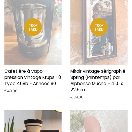
TROP
TROP
TARD
TARD
Cafetière à vapo-
Miroir vintage sérigraphié
pression vintage Krups T8
Spring (Printemps) par
Type 468b - Années 90
Alphonse Mucha - 41,5 x
22,5cm
Prix
€49,00
régulier
Prix
€39,00
régulier