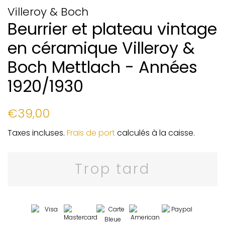
Villeroy & Boch
Beurrier et plateau vintage
en céramique Villeroy &
Boch Mettlach - Années
1920/1930
Prix
Prix
€39,00
régulier
réduit
Taxes incluses.
Frais de port
calculés à la caisse.
Trop tard