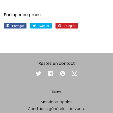
Partager ce produit
Partager
Partager
Tweeter
Tweeter
Épingler
Épingler
sur
sur
sur
Facebook
Twitter
Pinterest
Restez en contact
Twitter
Facebook
Pinterest
Instagram
Liens
Mentions légales
Conditions générales de vente