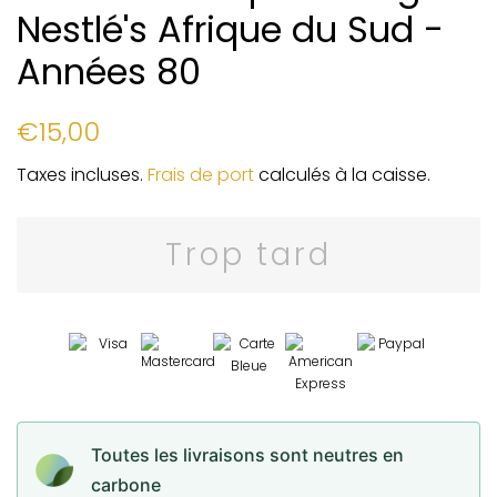
Nestlé's Afrique du Sud -
Années 80
Prix
Prix
€15,00
régulier
réduit
Taxes incluses.
Frais de port
calculés à la caisse.
Trop tard
Toutes les livraisons sont neutres en
carbone