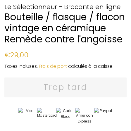
Le Sélectionneur - Brocante en ligne
Bouteille / flasque / flacon
vintage en céramique
Remède contre l'angoisse
Prix
Prix
€29,00
régulier
réduit
Taxes incluses.
Frais de port
calculés à la caisse.
Trop tard