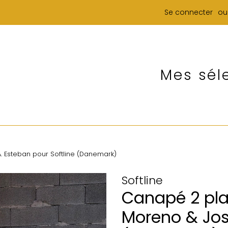
Se connecter
ou
Mes sél
 Esteban pour Softline (Danemark)
Softline
Canapé 2 pla
Moreno & José