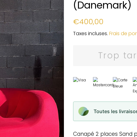
(Danemark)
Prix
Prix
€400,00
régulier
réduit
Taxes incluses.
Frais de por
Trop ta
Toutes les livrais
Canapé 2 places Sand pa