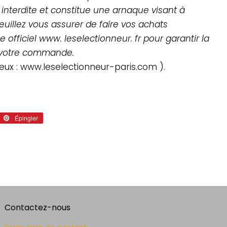
 interdite et constitue une arnaque visant à
euillez vous assurer de faire vos achats
 officiel www. leselectionneur. fr pour garantir la
e votre commande.
eux : www.leselectionneur-paris.com ).
eter
Épingler
Épingler
sur
tter
Pinterest
Contactez-nous