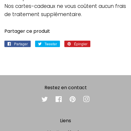
Nos cartes-cadeaux ne vous coûtent aucun frais
de traitement supplémentaire.
Partager ce produit
Partager
Partager
Tweeter
Tweeter
Épingler
Épingler
sur
sur
sur
Facebook
Twitter
Pinterest
Restez en contact
Twitter
Facebook
Pinterest
Instagram
Liens