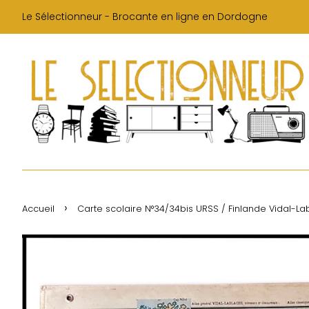
Le Sélectionneur - Brocante en ligne en Dordogne
›
Accueil
Carte scolaire N°34/34bis URSS / Finlande Vidal-L