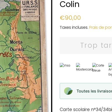
Colin
Prix
Prix
€90,00
régulier
réduit
Taxes incluses.
Frais de por
Trop ta
Toutes les livrais
Carte scolaire n°34/34bi