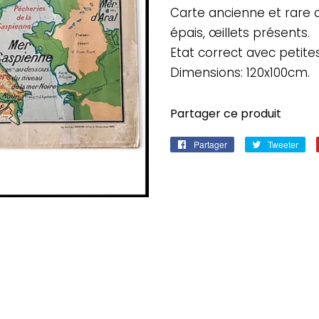
Carte ancienne et rare d
épais, œillets présents.
Etat correct avec petites
Dimensions: 120x100cm.
Partager ce produit
Partager
Partager
Tweeter
Twe
sur
sur
Facebook
Twi