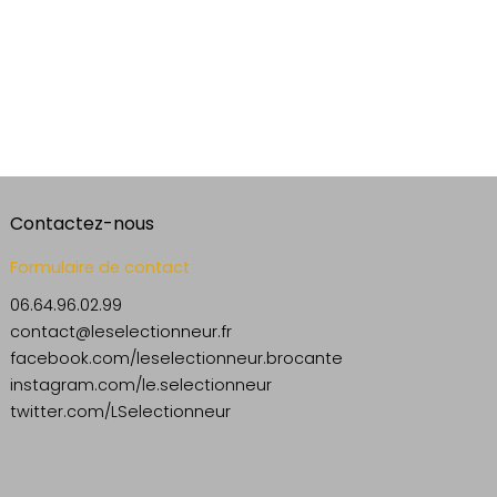
Contactez-nous
Formulaire de contact
06.64.96.02.99
contact@leselectionneur.fr
facebook.com/leselectionneur.brocante
instagram.com/le.selectionneur
twitter.com/LSelectionneur