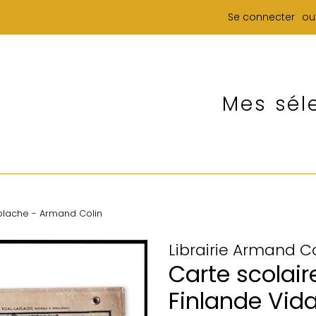
Se connecter
ou
Mes sél
ablache - Armand Colin
Librairie Armand Co
Carte scolair
Finlande Vid