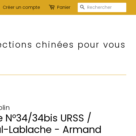
Recherche
Créer un compte
Panier
ections chinées pour vous
lin
e N°34/34bis URSS /
al-Lablache - Armand