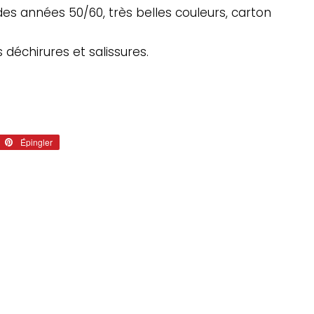
es années 50/60, très belles couleurs, carton
 déchirures et salissures.
eter
Épingler
Épingler
sur
tter
Pinterest