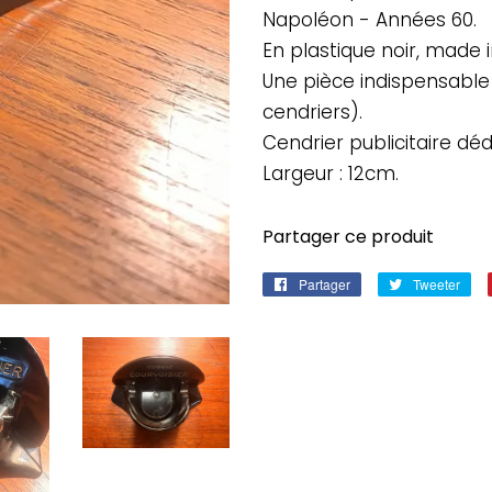
Napoléon - Années 60.
En plastique noir, made i
Une pièce indispensable 
cendriers).
Cendrier publicitaire déd
Largeur : 12cm.
Partager ce produit
Partager
Partager
Tweeter
Twe
sur
sur
Facebook
Twi