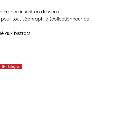
n France inscrit en dessous.
pour tout téphraphile (collectionneur de
ié aux bistrots.
eter
Épingler
Épingler
sur
tter
Pinterest