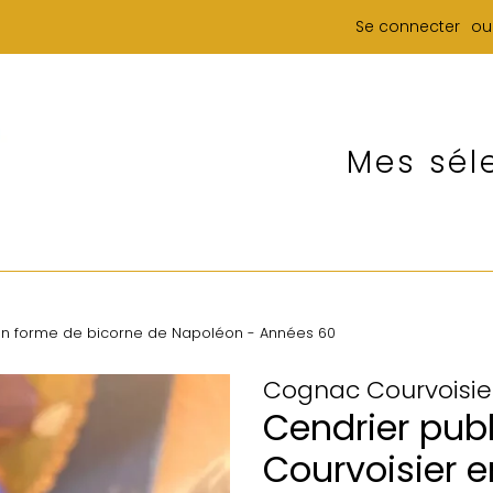
Se connecter
ou
Mes sél
 en forme de bicorne de Napoléon - Années 60
Cognac Courvoisie
Cendrier pub
Courvoisier 