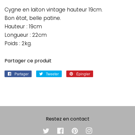
Cygne en laiton vintage hauteur 19cm.
Bon état, belle patine.
Hauteur : 19cm
Longueur : 22cm
Poids : 2kg.
Partager ce produit
Partager
Partager
Tweeter
Tweeter
Épingler
Épingler
sur
sur
sur
Facebook
Twitter
Pinterest
Restez en contact
Twitter
Facebook
Pinterest
Instagram