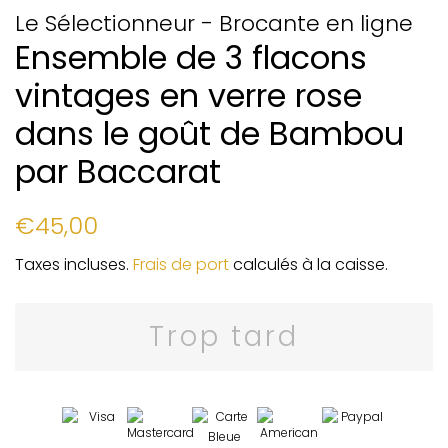
Le Sélectionneur - Brocante en ligne
Ensemble de 3 flacons
vintages en verre rose
dans le goût de Bambou
par Baccarat
Prix
Prix
€45,00
régulier
réduit
Taxes incluses.
Frais de port
calculés à la caisse.
Trop tard