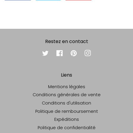
sur
sur
sur
Facebook
Twitter
Pinterest
Restez en contact
Twitter
Facebook
Pinterest
Instagram
Liens
Mentions légales
Conditions générales de vente
Conditions d'utilisation
Politique de remboursement
Expéditions
Politique de confidentialité