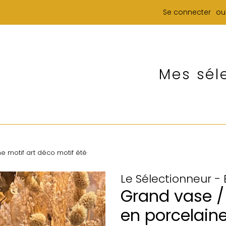
Se connecter
ou
Mes sél
e motif art déco motif été
Le Sélectionneur -
Grand vase /
en porcelaine