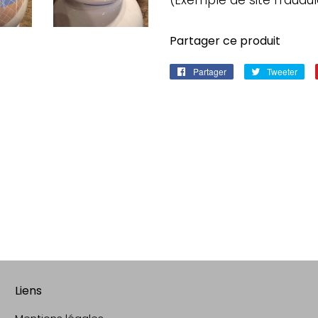
(Exemple de site fraudu
Partager ce produit
Partager
Partager
Tweeter
Twe
sur
sur
Facebook
Twi
Liens