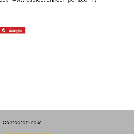
leux : www.leselectionneur-paris.com )
eter
Épingler
Épingler
sur
tter
Pinterest
Contactez-nous