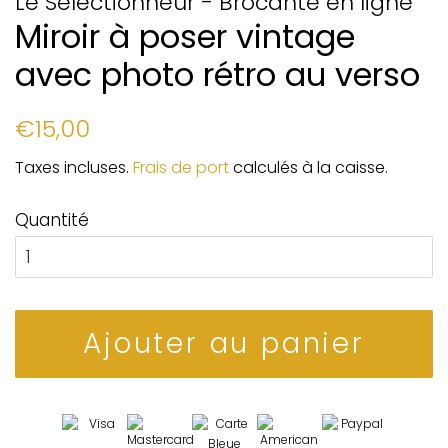
Le Sélectionneur - Brocante en ligne
Miroir à poser vintage
avec photo rétro au verso
Prix
Prix
€15,00
régulier
réduit
Taxes incluses.
Frais de port
calculés à la caisse.
Quantité
Ajouter au panier