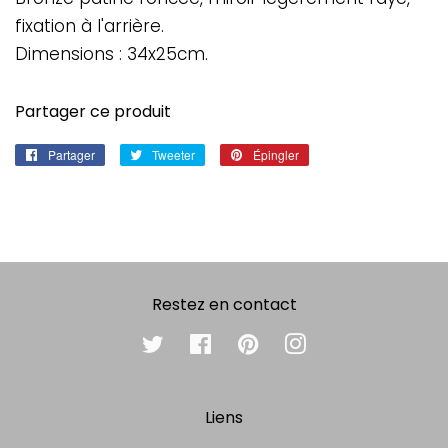
fixation à l'arrière.
Dimensions : 34x25cm.
Partager ce produit
Partager
Partager
Tweeter
Tweeter
Épingler
Épingler
sur
sur
sur
Facebook
Twitter
Pinterest
Restez en contact
Twitter
Facebook
Pinterest
Instagram
Liens