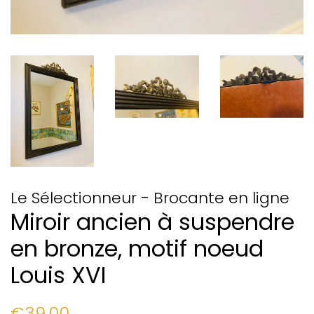
Le Sélectionneur - Brocante en ligne
Miroir ancien à suspendre
en bronze, motif noeud
Louis XVI
Prix
Prix
€39,00