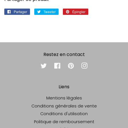
Partager
Partager
Tweeter
Tweeter
Épingler
Épingler
sur
sur
sur
Facebook
Twitter
Pinterest
Restez en contact
Twitter
Facebook
Pinterest
Instagram
Liens
Mentions légales
Conditions générales de vente
Conditions d'utilisation
Politique de remboursement