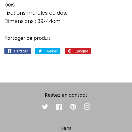
bois.
Fixations murales au dos.
Dimensions : 39x44cm.
Partager ce produit
Partager
Partager
Tweeter
Tweeter
Épingler
Épingler
sur
sur
sur
Facebook
Twitter
Pinterest
Restez en contact
Twitter
Facebook
Pinterest
Instagram
Liens