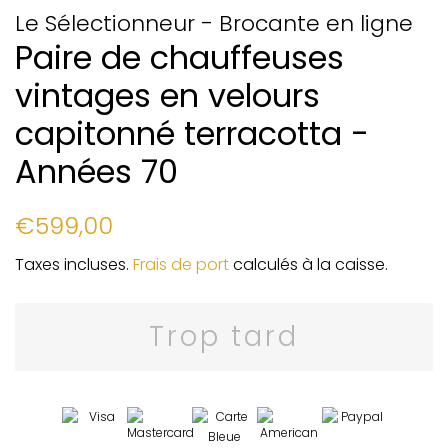
Le Sélectionneur - Brocante en ligne
Paire de chauffeuses
vintages en velours
capitonné terracotta -
Années 70
Prix
Prix
€599,00
régulier
réduit
Taxes incluses.
Frais de port
calculés à la caisse.
Trop tard