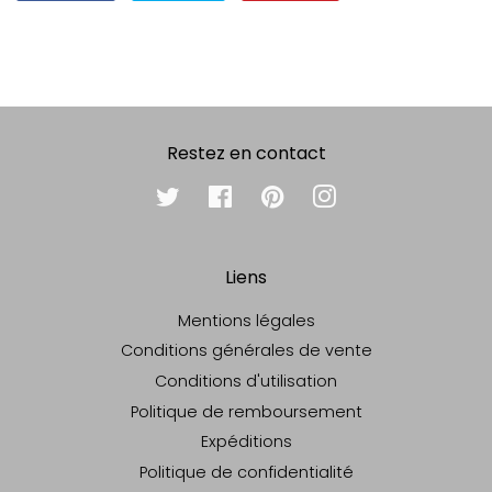
sur
sur
sur
Facebook
Twitter
Pinterest
Restez en contact
Twitter
Facebook
Pinterest
Instagram
Liens
Mentions légales
Conditions générales de vente
Conditions d'utilisation
Politique de remboursement
Expéditions
Politique de confidentialité