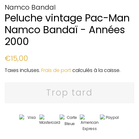
Namco Bandaï
Peluche vintage Pac-Man
Namco Bandaï - Années
2000
Prix
Prix
€15,00
régulier
réduit
Taxes incluses.
Frais de port
calculés à la caisse.
Trop tard