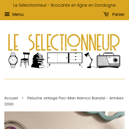
Le Sélectionneur - Brocante en ligne en Dordogne
Menu
Panier
›
Accueil
Peluche vintage Pac-Man Namco Bandaï - Années
2000