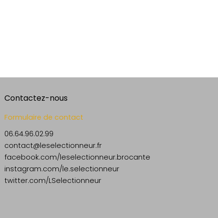
Contactez-nous
Formulaire de contact
06.64.96.02.99
contact@leselectionneur.fr
facebook.com/leselectionneur.brocante
instagram.com/le.selectionneur
twitter.com/LSelectionneur