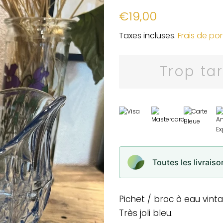
Prix
Prix
€19,00
régulier
réduit
Taxes incluses.
Frais de por
Trop ta
Toutes les livrais
Pichet / broc à eau vint
Très joli bleu.