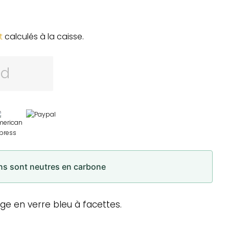
t
calculés à la caisse.
rd
ons sont neutres en carbone
age en verre bleu à facettes.