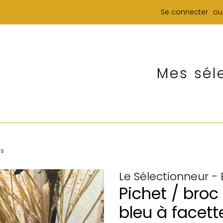
Se connecter
ou
Mes sél
es
Le Sélectionneur -
Pichet / broc
bleu à facett