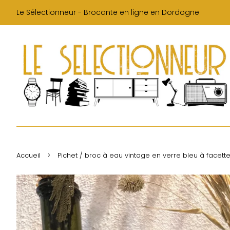
Le Sélectionneur - Brocante en ligne en Dordogne
›
Accueil
Pichet / broc à eau vintage en verre bleu à facett