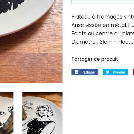
Plateau à fromages vint
Anse vissée en métal, illu
Eclats au centre du plat
Diamètre : 31cm - Hauteu
Partager ce produit
Partager
Partager
Tweeter
Twe
sur
sur
Facebook
Twi