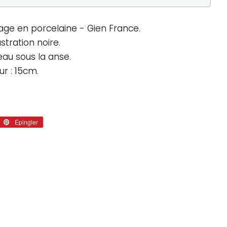
age en porcelaine - Gien France.
stration noire.
eau sous la anse.
r : 15cm.
eter
Épingler
Épingler
sur
tter
Pinterest