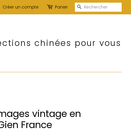
Recherche
Créer un compte
Panier
ections chinées pour vous
omages vintage en
 Gien France