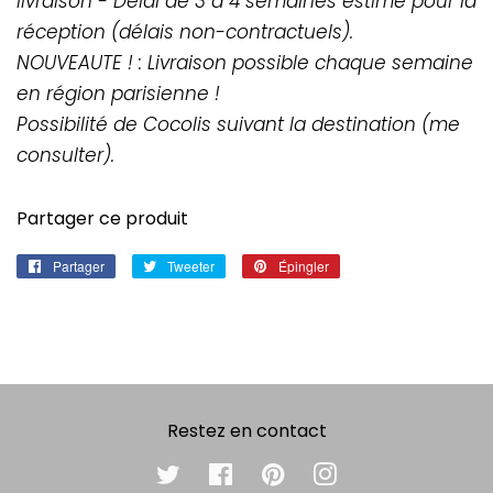
livraison - Délai de 3 à 4 semaines estimé pour la
réception (délais non-contractuels).
NOUVEAUTE ! : Livraison possible chaque semaine
en région parisienne !
Possibilité de Cocolis suivant la destination (me
consulter).
Partager ce produit
Partager
Partager
Tweeter
Tweeter
Épingler
Épingler
sur
sur
sur
Facebook
Twitter
Pinterest
Restez en contact
Twitter
Facebook
Pinterest
Instagram