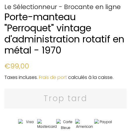
Le Sélectionneur - Brocante en ligne
Porte-manteau
"Perroquet" vintage
d'administration rotatif en
métal - 1970
Prix
Prix
€99,00
régulier
réduit
Taxes incluses.
Frais de port
calculés à la caisse.
Trop tard