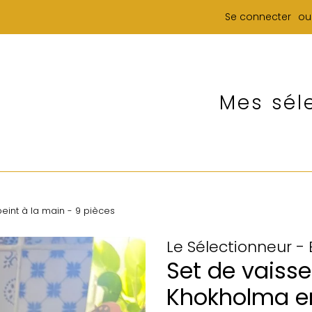
Se connecter
ou
Mes sél
eint à la main - 9 pièces
Le Sélectionneur -
Set de vaisse
Khokholma en