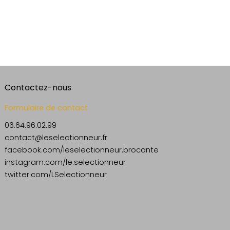
Contactez-nous
Formulaire de contact
06.64.96.02.99
contact@leselectionneur.fr
facebook.com/leselectionneur.brocante
instagram.com/le.selectionneur
twitter.com/LSelectionneur