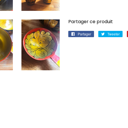
Partager ce produit
Partager
Partager
Tweeter
Twe
sur
sur
Facebook
Twi