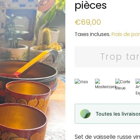
pièces
Prix
Prix
€69,00
régulier
réduit
Taxes incluses.
Frais de por
Trop ta
Toutes les livrais
Set de vaisselle russe v