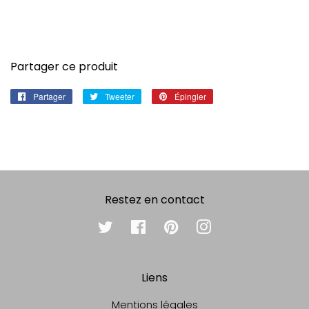
Partager ce produit
Partager
Partager
Tweeter
Tweeter
Épingler
Épingler
sur
sur
sur
Facebook
Twitter
Pinterest
Restez en contact
Twitter
Facebook
Pinterest
Instagram
Liens
Mentions légales