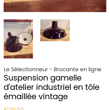
Le Sélectionneur - Brocante en ligne
Suspension gamelle
d'atelier industriel en tôle
émaillée vintage
Prix
Prix
€29,00