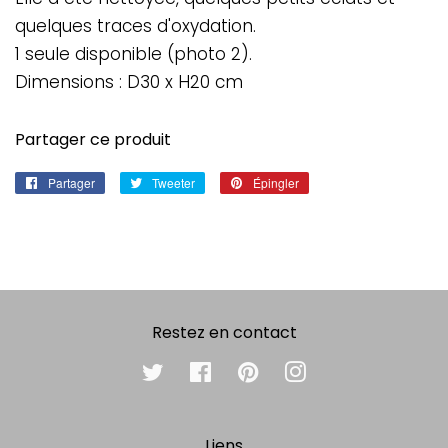
quelques traces d'oxydation.
1 seule disponible (photo 2).
Dimensions : D30 x H20 cm
Partager ce produit
Partager
Partager
Tweeter
Tweeter
Épingler
Épingler
sur
sur
sur
Facebook
Twitter
Pinterest
Restez en contact
Twitter
Facebook
Pinterest
Instagram
Liens