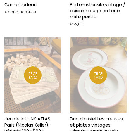
Carte-cadeau
Porte-ustensile vintage /
cuisinier rouge en terre
À partir de €10,00
cuite peinte
Prix
€29,00
régulier
TROP
TROP
TARD
TARD
Jeu de loto NK ATLAS
Duo d'assiettes creuses
Paris (Nicolas Keller) -
et plates vintages