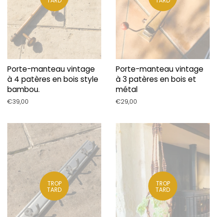
TARD
TARD
Porte-manteau vintage
Porte-manteau vintage
à 4 patères en bois style
à 3 patères en bois et
bambou.
métal
Prix
€39,00
Prix
€29,00
régulier
régulier
TROP
TROP
TARD
TARD