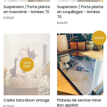
Suspension / Porte plante
Suspension / Porte plante
en macramé - Années 70
en coquillages - Années
70
Prix
€35,00
régulier
Prix
€44,00
régulier
PROMO
TROP
TARD
Cadre Sara Moon vintage
Plateau de service miroir
Bon appétit
Prix
€29,00