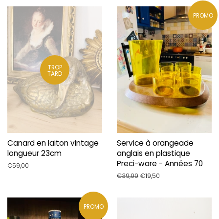
PROMO
TROP
TARD
Canard en laiton vintage
Service à orangeade
longueur 23cm
anglais en plastique
Preci-ware - Années 70
Prix
€59,00
régulier
Prix
€39,00
Prix
€19,50
régulier
réduit
PROMO