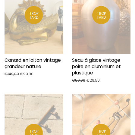
TROP
TROP
TARD
TARD
Canard en laiton vintage
Seau à glace vintage
grandeur nature
poire en aluminium et
plastique
Prix
€149,00
Prix
€99,00
régulier
réduit
Prix
€59,00
Prix
€29,50
régulier
réduit
TROP
TROP