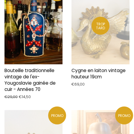
TROP
TARD
Bouteille traditionnelle
Cygne en laiton vintage
vintage de l'ex-
hauteur 19cm
Yougoslavie gainée de
Prix
€69,00
cuir - Années 70
régulier
Prix
€29,00
Prix
€14,50
régulier
réduit
PROMO
PROMO