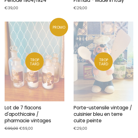
Période 1904/1924
Primula - Made in Italy
Prix
€39,00
Prix
€29,00
régulier
régulier
PROMO
TROP
TROP
TARD
TARD
Lot de 7 flacons
Porte-ustensile vintage /
d'apothicaire /
cuisinier bleu en terre
pharmacie vintages
cuite peinte
Prix
€99,00
Prix
€69,00
Prix
€29,00
régulier
réduit
régulier