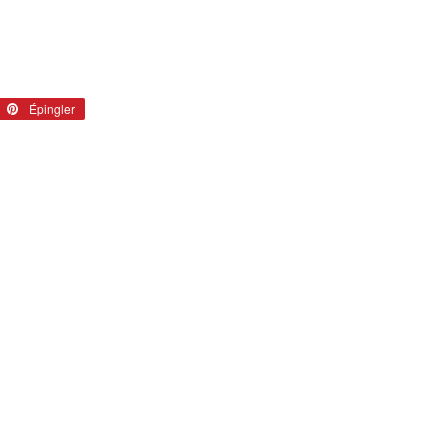
eter
Épingler
Épingler
sur
tter
Pinterest