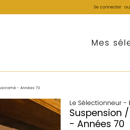
Se connecter
ou
Mes sél
 macramé - Années 70
Le Sélectionneur -
Suspension /
- Années 70