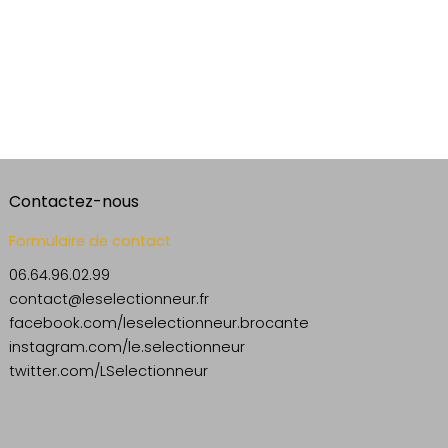
Contactez-nous
Formulaire de contact
06.64.96.02.99
contact@leselectionneur.fr
facebook.com/leselectionneur.brocante
instagram.com/le.selectionneur
twitter.com/LSelectionneur