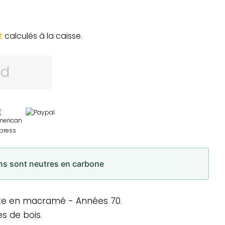
t
calculés à la caisse.
rd
ons sont neutres en carbone
nte en macramé - Années 70.
es de bois.