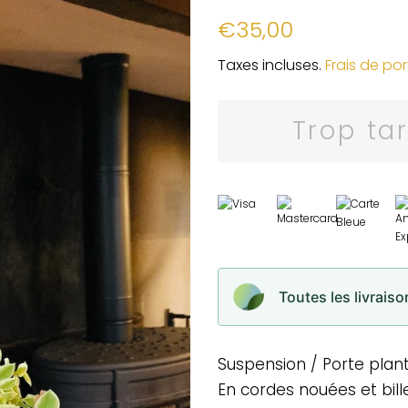
Prix
Prix
€35,00
régulier
réduit
Taxes incluses.
Frais de por
Trop ta
Toutes les livrais
Suspension / Porte pla
En cordes nouées et bill