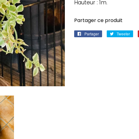
Hauteur : 1m.
Partager ce produit
Partager
Partager
Tweeter
Twe
sur
sur
Facebook
Twi