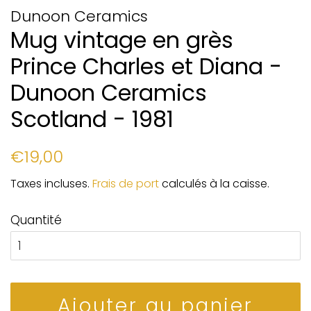
Dunoon Ceramics
Mug vintage en grès
Prince Charles et Diana -
Dunoon Ceramics
Scotland - 1981
Prix
Prix
€19,00
régulier
réduit
Taxes incluses.
Frais de port
calculés à la caisse.
Quantité
Ajouter au panier